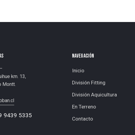
AS
NAVEGACIÓN
 —
Inicio
ihue km. 13,
División Fitting
o Montt.
División Aquicultura
oban.cl
En Terreno
9 9439 5335
Contacto